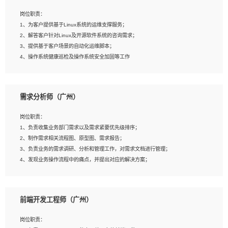
3、能对影片后期进行整体调色控制，具备一定审美感；
岗位职责：
4、在剪辑上会思考，有一定编导思维；
1、为客户提供基于Linux系统的运维支撑服务；
5、踏实， 勤奋，愿意在工作中不断学习，提高自我；
2、解答客户针对Linux及开源软件系统的咨询需求；
6、能与同事友好相处。
3、提供基于客户场景的自动化运维脚本；
4、操作系统健康巡检及操作系统安全加固等工作
岗位要求：
需求分析师（广州）
1、全日制本科计算机相关专业毕业，3年以上相关工作经验；
2、精通linux操作系统的运行维护，具有故障处理的能力
岗位职责：
3、熟练使用脚本语言，shell/python任一种，熟练使用Ansible
1、负责收集业务部门需求以及需求紧要优先级排序；
4、熟悉linux常见服务、中间件的基本原理、部署以及故障处理，如：Mysql、
2、制作需求相关流程图、原型图、需求报告；
Apache、Nginx、Zabbix、Kafka等
3、负责业务的需求调研、分析和管理工作，对需求文档进行管理；
5、熟悉主流虚拟化技术，如：VMware、KVM
4、发现业务操作流程中的痛点，并提出对应的解决方案；
6、具备网络方面的基础知识，熟悉常见的网络协议，如TCP/IP，转发原理，路由优
5、完成其他上级领导交予的任务和工作。
先级等
7、了解容器技术，熟悉docker或podman
8、有良好的文档编写能力和沟通能力，有RHCE证书优先
前端开发工程师（广州）
岗位要求：
1、本科以上学历，一年以上需求分析相关经验者优先；
岗位职责：
2、熟悉产品及需求规划工具，如:Axure、Xmind、MS Project等；