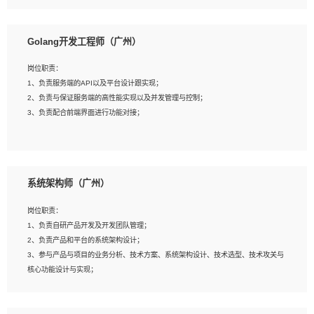
8、具有HCIE/H3CIE/VMware/阿里云等云计算方向认证者优先；
岗位要求：
1、本科以上相关专业毕业，拥有三年以上相关数据工作经验经验。
Golang开发工程师（广州）
2、熟悉PostgreSQL、redis、MongoDB、ElasticSearch等开源数据库运维管理，
拥有开发经验优先。
岗位职责：
3、熟悉Oracle、MySQL、SQLServer中一种或多种优先。
1、负责服务端的API以及平台设计跟实现；
4、熟悉Hadoop、HBASE、Spark等大数据平台优先。
2、负责与保证服务端的高性能实现以及并发管理与控制；
5、熟悉linux或任意一种unix操作系统，如有较强操作系统侧工作经验者优先。
3、负责配合前端界面进行功能对接；
6、具备丰富的项目实施经验，较强的自我学习能力。
7、责任心强，为人友好，沟通能力强，具有良好的团队意识。
岗位要求：
1、本科及以上学历，计算机相关专业；
系统架构师（广州）
2、1年以上Golang开发工作经验，能独立完成相应项目开发；
3、基础扎实、熟悉数据结构与算法，熟悉多线程、多进程、IO复用等并发编程思维
岗位职责：
与实现，熟悉常用开源框架及设计模式；
1、负责自研产品开发及开发团队管理；
4、熟悉Golang、连接池、消息队列等组件使用、熟悉后端开发、测试、调试流程
2、负责产品和平台的系统架构设计；
跟工具使用；
3、参与产品与项目的业务分析、技术方案、系统架构设计、技术选型、技术攻关与
5、对技术有激情，喜欢钻研，能快速接受和掌握新技术，学习能力和工作责任心
核心功能设计与实现；
强，良好的沟通表达能力和团队协作能力。
4、根据业务及技术发展，做前瞻性的技术分析、研究及应用；
5、根据业务架构设计与业务需求，上接业务设计下接系统设计，编写系统概要设
计，指导技术骨干进行系统详细设计。