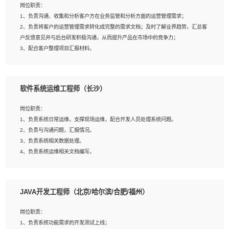
岗位职责：
建深度学习系统环境；
1、负责沟通、收集和分析客户方在业务监管和分析方面的运营管理需求；
4、熟悉OPENCV、HALCON等常用图像处理软件，熟练进行图像处理；
2、负责将客户的运营管理需求转化成完整的需求文档；及时了解业界趋势，汇总客
5、熟悉主流的分类算法、聚类算法和关联分析算法原理，能熟练使用神经网络算法
户反馈意见并与后台研发积极沟通，从而提升产品在市场中的竞争力；
的进行业务建模；
3、配合客户整理项目汇报材料。
6、对OCR领域有深入的研究，熟悉模型调参，压缩和整型化方法；
7、熟悉mysql、oracle、MongoDB、redis等其中一种数据库使用。
岗位要求：
软件系统运维工程师（长沙）
1、3年以上运营或解决方案的工作经验。
2、具备良好的逻辑能力、沟通能力和文字处理能力，能够从海量数据中发现关键特
岗位职责：
征，可独立提出完整的优化方案,并推动方案执行达成结果；熟练使用PPT、
1、负责系统日常运维，支撑现场运维，配合开发人员处理系统问题。
WORD、EXCEL等办公软件；
2、负责与沟通问题，汇报情况。
3、深入理解公司各项AI产品和技术信息；具有较强的文档编写能力，能独立撰写
3、负责系统相关数据处理。
PPT、方案建议书等，面试时需携带个人制作的专业PPT文件进行展示。
4、负责系统运维相关文档编写。
5、负责现场对接客户，沟通事项。
JAVA开发工程师（北京/哈尔滨/合肥/福州）
岗位要求：
1、计算机相关专业本科以上学历，1年以上软件系统运维经验。
岗位职责：
2、精通linux命令。
1、负责系统功能需求的开发测试上线；
3、熟悉oracle、mysql 数据库。