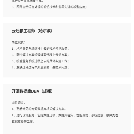
本分类与文本摘要生成；
5、沟通表达能力强，具备团队协作能力。
3、跟踪自然语言处理的前沿技术和业界先进的模型应用；
4、负责问答系统的搭建和知识图谱的建立；
云迁移工程师（哈尔滨）
岗位要求：
1、1年及以上自然语言处理方向研究或工作经验，统招本科及以上学历；
岗位职责：
2、熟悉tensorflow，keras，pytorch等常规深度学习框架，快速根据客户需求实现
1、承担业务系统迁移上云的技术咨询服务；
有效的模型；
2、配合解决方案经理编写迁移上云类方案；
3、熟悉掌握至少一种编程语言，如：Python，Java；
3、统管业务系统迁移上云的具体实施工作；
4、 熟悉NLP相关算法与实现；
4、解决迁移过程中所遇到的一些技术问题；
5、至少有一次及以上问答系统的项目实践，熟悉问答系统全流程开发者优先；
6、有较强的问题分析和处理能力，良好的团队合作意识；
7、 参与过相关竞赛或科研项目者优先。
岗位要求：
开源数据库DBA（成都）
1、专科及以上学历，三年以上工作经验，计算机等相关专业；
2、具备常见业务系统资源评估、部署优化和故障排查的能力；
岗位职责：
3、熟悉常见操作系统、存储、网络、 IO 等相关原理；
1、熟悉常见的开源数据库相关解决方案。
4、具有迁移工具实操经验，具备P2V、V2V迁移能力；
2、进行现场服务，包括数据迁移、数据库容灾、性能调优、系统建设、故障处理、
5、熟练华为、VMware虚拟化、云计算及云存储技术；
数据救援等工作。
6、熟悉主流数据库、应用服务器、中间件部署架构和运维方法；
7、具备资源池迁移、应用及数据迁移、异构数据迁移相关经验；