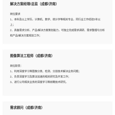
解决方案经理/总监（成都/济南）
岗位要求
岗位要求：
1、本科及以上学历，计算机、数学、统计学等相关专业，同行业工作经验5年以
1、全日制统招本科及以上学历，计算机相关专业毕业，5年以上开发工作经验；
上；
2、具有扎实的java编程功底和良好的编码习惯，有分布式、多线程及高并发系统开
2、具备需求分析、产品/解决方案策划能力，可独立完成需求调研、需求整理与分析
发经验和性能调优经验尤佳；熟悉JVM调优；掌握基础中间件、基础架构方案和云
和产品/解决方案规划工作；
平台、云产品功能特性，熟练使用相关平台的功能和了解其背后实现机制；
3、逻辑缜密，对用户产品/解决方案体验敏感，对数据敏感，有产品/解决方案意
3、精通主流开发框架经验，精通一门主流开发语言；熟悉主流开源框架源码；
识，有主见，以数据为驱动，以结果为导向；
4、具有一定的大中型项目参与经验，有中间件、基础组件和框架的研发经验，具备
4、具有丰富的AI产品/解决方案解决方案经验，能够针对客户的需求，快速响应输出
研发管理流程建设经验；
图像算法工程师（成都/济南）
相关的解决方案，包括视频分析、图像识别、NLP、OCR、机器学习等；
5、熟悉Spring、Mybatis等开源框架和常用apache组件,熟悉Web服务端开发的各
5、具备AI技术背景，掌握TensorFlow、PyTorch、Spark MLlib、SK-Learn等常见
种常用框架和技术Springboot、Shiro、springcloud等；熟悉Linux常用命令和了解
岗位职责：
AI算法框架，对人脸识别、目标检测、图像识别、OCR、NLP等AI算法有深刻理
常用脚本语言，较丰富的线上系统运维经验，复杂问题排查思路清晰。
1、利用深度学习等图像分类、检测、分割技术解决业务问题；
解。具有AI平台级产品/解决方案从业经验者优先。具有大数据技术背景者优先；
2、负责深度学习及算法加速的相关研究及开发工作；
6、具备良好的客户意识与沟通能力，善于学习思考、创新与团队协作，认真负责、
3、进行公司相关业务的深度学习等前瞻技术研究。
执行力与抗压力强。
岗位要求：
1、统招本科以上学历，图形图像、计算机或数学相关专业；
需求顾问（成都/济南）
2、2年以上图像处理开发经验，熟悉python和spark开发；
3、熟练使用TensorFlow、Theano、Keras 及 Caffe 任意一种主流深度学习框架搭