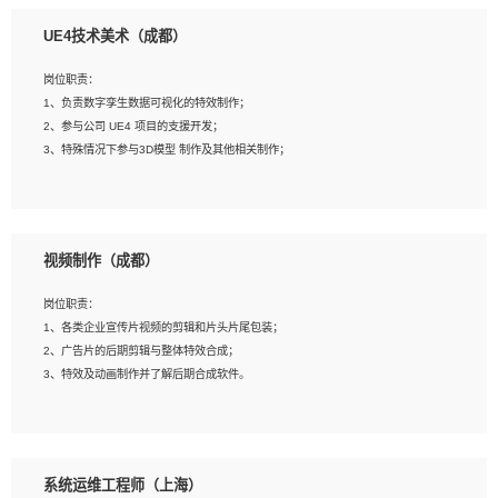
1、全日制本科相关专业，具有相关开发经验?年以上；
UE4技术美术（成都）
2、熟练掌握 Unity3D 程序开发，精通 C# 语言开发；
3、具有大量插件的使用调试经历，开发测试过 UWP 端程序者优先；
岗位职责：
4、有良好的沟通能力和团队合作意识；
1、负责数字孪生数据可视化的特效制作；
5、开发过 HoloLens 程序者优先。
2、参与公司 UE4 项目的支援开发；
3、特殊情况下参与3D模型 制作及其他相关制作；
岗位要求：
1、全日制本科以上学历，美术、动画相关专业毕业，具有相关效果制作经验2年以
视频制作（成都）
上；
2、熟练掌握 Particle 或 Niagara 制作特效模块；
岗位职责：
3、想象力丰富, 有一定的艺术审美深度；
1、各类企业宣传片视频的剪辑和片头片尾包装；
4、有良好的场景特效搭建功底；
2、广告片的后期剪辑与整体特效合成；
5、熟悉 3Ds Max 或者 Maya；
3、特效及动画制作并了解后期合成软件。
6、有良好的沟通能力和团队合作意识；
7、参与过建筑结构表现相关项目者优先
岗位要求：
1、热爱影视，责任心强，有强烈的兴趣和后期制作的主观能动性；
系统运维工程师（上海）
2、熟练使用After Effect、Photo Shop、熟练掌握视频剪辑和特效包装软件；