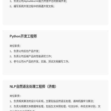
1、负责公司AlphaMind AI能力开放平台的前端开发；
3、具备良好的交流协调能力，有较强的责任感、工作积极主动；
2、编写系统开发过程中的相遇开发文档；
4、有较强的系统需求分析、文档编写能力、沟通能力；
5、具备与多团队合作的经验，良好团队协作精神；
岗位要求：
1、全日制本科及以上学历，计算机相关专业毕业，一年以上前端开发工作经验；
2、熟练掌握HTML、CSS、JavaScript等web相关技术；
Python开发工程师
3、熟悉react/vue/angular任何一种前端框架，熟悉react优先；
4、熟悉webpack配置和git操作；
岗位职责：
5、善于沟通，具有团队意识；
1、负责公司后台产品开发；
2、负责公司后端产品的性能调优工作；
3、参与公司AI产品的开发、实施、测试文档编写工作。
岗位要求:
1、计算机相关专业，本科及以上学历，2年以上后端开发经验，有过运营商项目经
NLP自然语言处理工程师（济南）
验的更佳；
2、熟练python编程语言，熟悉服务端开发流程，熟悉常见的算法和数据结构；
岗位职责：
3、熟悉数据库开发，熟悉Mysql、Oracle、MongoDb数据库应用开发其中一种；
1、负责相关算法的设计与实现，主要包括自然语言处理、通用机器学习算法；
4、熟悉Python Wed框架（Django/Flask...）代码能力优秀，熟悉编码规范和具备
2、负责大规模文本数据库处理，包括生文本预处理，句法分析，命名实体识别，文
良好的文档编写能力）；