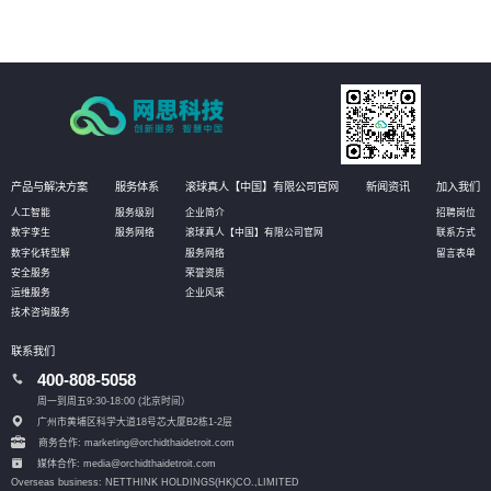
产品与解决方案
服务体系
滚球真人【中国】有限公司官网
新闻资讯
加入我们
人工智能
服务级别
企业简介
招聘岗位
数字孪生
服务网络
滚球真人【中国】有限公司官网
联系方式
数字化转型解
服务网络
留言表单
安全服务
荣誉资质
运维服务
企业风采
技术咨询服务
联系我们
400-808-5058
周一到周五9:30-18:00 (北京时间）
广州市黄埔区科学大道18号芯大厦B2栋1-2层
商务合作: marketing@orchidthaidetroit.com
媒体合作: media@orchidthaidetroit.com
Overseas business: NETTHINK HOLDINGS(HK)CO.,LIMITED