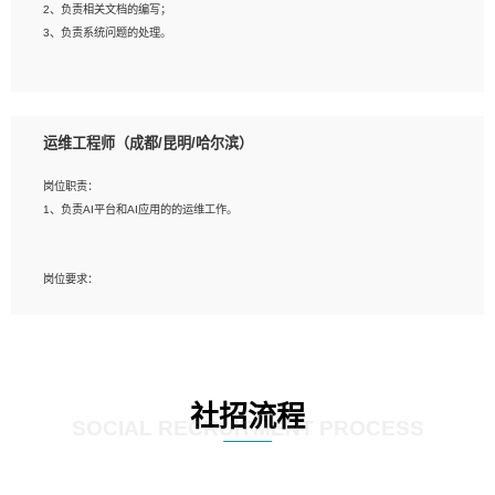
2、负责相关文档的编写；
4、善于沟通，具有良好的团队合作精神和协作能力。
3、负责系统问题的处理。
5、必须有实际的生产环境系统维护经验。
6、有中国移动安全态势系统相关项目经验优先考虑。
岗位要求：
1、精通java编程，熟悉vue和jsp编程；
运维工程师（成都/昆明/哈尔滨）
2、熟悉linux命令；
3、熟练使用springmvc、springcloud、webservice等框架进行开发；
岗位职责：
4、熟练使用oracle、mysql进行开发；
1、负责AI平台和AI应用的的运维工作。
5、熟悉流程开发如使用activiti；
6、计算机相关专业本科以上学历，3年以上开发工作经验。
岗位要求：
1、计算机相关专业，大专以上学历，2年以上开发运维工作经验；
2、必须具备的能力：有丰富的运维开发和K8S运维经验；熟悉K8S、Git、docker
等相关工具使用；熟练掌握Linux环境下的Shell语言 ；工作责任感强、具有良好的
沟通能力、服务意识；
3、掌握Linux环境下的Python编程语言；
社招流程
4、掌握DevOps思想、方法和流程。Jenkins工具使用；
SOCIAL RECRUITMENT PROCESS
5、掌握常见中间件配置与优化，如mysql、nginx等；
6、掌握服务器的维护，熟悉linux系统的常用操作；
7、掌握和第三方系统API接口的维护操作，和安全漏洞扫描的修复工作。