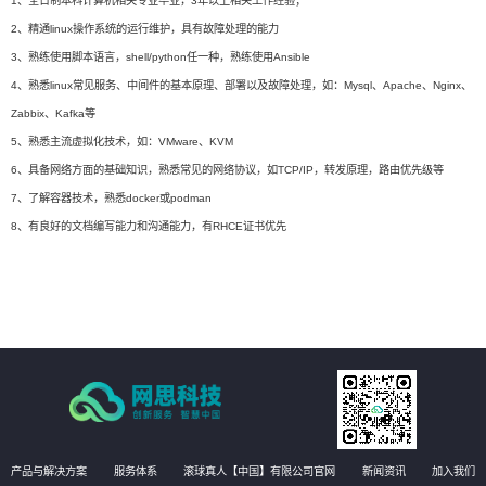
1、全日制本科计算机相关专业毕业，3年以上相关工作经验；
2、精通linux操作系统的运行维护，具有故障处理的能力
3、熟练使用脚本语言，shell/python任一种，熟练使用Ansible
4、熟悉linux常见服务、中间件的基本原理、部署以及故障处理，如：Mysql、Apache、Nginx、
Zabbix、Kafka等
5、熟悉主流虚拟化技术，如：VMware、KVM
6、具备网络方面的基础知识，熟悉常见的网络协议，如TCP/IP，转发原理，路由优先级等
7、了解容器技术，熟悉docker或podman
8、有良好的文档编写能力和沟通能力，有RHCE证书优先
产品与解决方案
服务体系
滚球真人【中国】有限公司官网
新闻资讯
加入我们