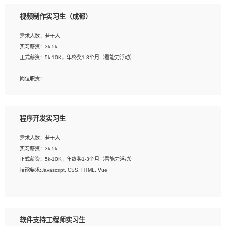
3、配合平面设计师完成项目最终的整体汇报方案；参与项目例会，项目完工总结报
视频制作实习生（成都）
告，设计项目文件管理和资料库维护；
4、 创新设计表现形式，优化流程、提高设计工作效率；
需求人数：若干人
5、 设计内容包括但不限于：展厅/博物馆/展馆的规划与空间设计，人机界面设计，
实习薪资：3k-5k
标志及吉祥物设计，效果图后期处理等。
正式薪资：5k-10K，年终奖1-3个月（看能力浮动）
岗位要求：
岗位职责：
1、艺术设计类相关专业；
1、各类企业宣传片视频的剪辑和片头片尾包装；
2、热爱展览展示设计工作，熟悉行业动向，设计专业知识和产品专业知识；
2、广告片的后期剪辑与整体特效合成；
3、具有良好的人际沟通、准确判断客户需求并执行的能力、较强的团队合作能力和
3、特效及动画制作并了解后期合成软件。
服务意识。
程序开发实习生
岗位要求：
需求人数：若干人
1、热爱影视，责任心强，有强烈的兴趣和后期制作的主观能动性；
实习薪资：3k-5k
2、熟练使用After Effect、Photo Shop、熟练掌握视频剪辑和特效包装软件；
正式薪资：5k-10K，年终奖1-3个月（看能力浮动）
3、能对影片后期进行整体调色控制，具备一定审美感；
技能要求:Javascript, CSS, HTML, Vue
4、在剪辑上会思考，有一定编导思维；
5、踏实， 勤奋，愿意在工作中不断学习，提高自我；
工作职责：
6、能与同事友好相处。
1. 负责公司的前端项目的开发;
2. 负责公司已有项目的维护及迭代;
软件支持工程师实习生