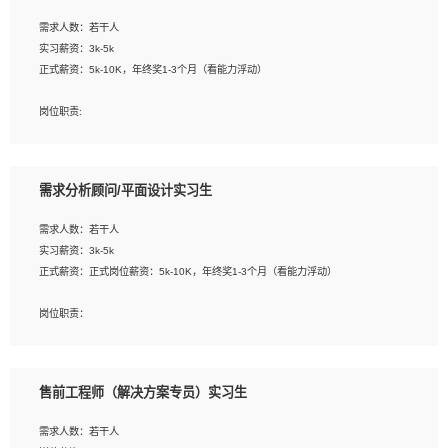
工作要求:
需求人数：若干人
1. 熟悉 Javascript, CSS, HTML, Vue, Git;
实习薪资：3k-5k
2. 熟悉前端常用框架, 能独立完成设计给予的 UI 效果;
正式薪资：5k-10K，年终奖1-3个月（看能力浮动）
3. 有良好的代码习惯, 低级错误出现频率低;
4. 具备优秀的沟通和协调能力，能承受比较大的工作压力;
岗位职责:
5. 自我驱动力强, 能自主学习新知识新技术, 并具有较强的自学能力;
1. 为企业客户提供软件技术服务。包括安装、升级、配置、调优、故障诊断等工
6. 了解前端设计及后端开发, 可快速和同事对接工作;
作；
7. 了解或熟悉 WebGL 及相关框架优先。
2. 在此基础上，并能为客户提供客户化技术支持方案，提升软件使用效率与价值。
需求分析顾问/平面设计实习生
任职要求:
需求人数：若干人
1. 计算机专业相关背景；
实习薪资：3k-5k
2. 自我学习和动手能力强，对操作系统、数据库有一定基础和兴趣；
正式薪资：正式岗位薪资：5k-10K，年终奖1-3个月（看能力浮动）
3.沟通能力强、有基础客户服务意识。
岗位职责：
1、 沟通客户需求，分析其实施的可行性，辅助项目经理完成展示策划、设计；
2、 把握设计时间节点，控制设计进度，完成展示设计任务；
3、配合平面设计师完成项目最终的整体汇报方案；参与项目例会，项目完工总结报
售前工程师（解决方案专员）实习生
告，设计项目文件管理和资料库维护；
4、 创新设计表现形式，优化流程、提高设计工作效率；
需求人数：若干人
5、 设计内容包括但不限于：展厅/博物馆/展馆的规划与空间设计，人机界面设计，