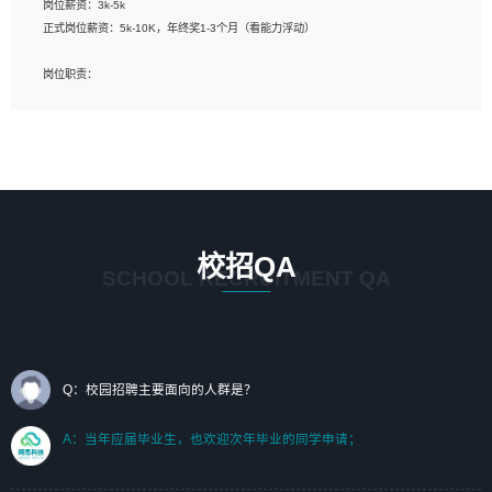
岗位薪资：3k-5k
标志及吉祥物设计，效果图后期处理等。
正式岗位薪资：5k-10K，年终奖1-3个月（看能力浮动）
岗位要求：
岗位职责：
1、艺术设计类相关专业；（其中需求分析顾问不限专业）
1、完成主要工作：项目解决方案策划与编写，项目投标方案编写、项目申报方案编
2、热爱展览展示设计工作，熟悉行业动向，设计专业知识和产品专业知识；
写；
3、具有良好的人际沟通、准确判断客户需求并执行的能力、较强的团队合作能力和
2、人才队伍建设：完善SPL人才沉淀，积聚力量，为公司各省项目打单提供全面支
服务意识。
撑。
任职要求：
1. 熟悉 Javascript, CSS, HTML, Vue, Git;
校招QA
2. 熟悉 前端常用框架, 能独立完成设计给予的 UI 效果;
SCHOOL RECRUITMENT QA
3. 有良好的代码习惯, 低级错误出现频率低;
4. 具备优秀的沟通和协调能力，能承受比较大的工作压力;
5. 自我驱动力强, 能自主学习新知识新技术, 并具有较强的自学能力;
6. 了解前端设计及后端开发, 可快速和同事对接工作;
7. 了解或熟悉 WebGL 及相关框架优先。
Q：校园招聘主要面向的人群是？
（岗位人员专职于行业应用解决方案、项目申报方案、投标方案的策划编写）
A：当年应届毕业生，也欢迎次年毕业的同学申请；