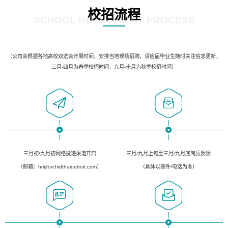
校招流程
SCHOOL RECRUIMENT PROCESS
（公司会根据各地高校双选会开展时间，安排当地现场招聘，请应届毕业生随时关注信息更新，
三月-四月为春季校招时间，九月-十月为秋季校招时间）
三月初/九月初网络投递渠道开启
三月/九月上旬至三月/九月底简历反馈
（邮箱：hr@orchidthaidetroit.com）
（具体以邮件/电话为准）