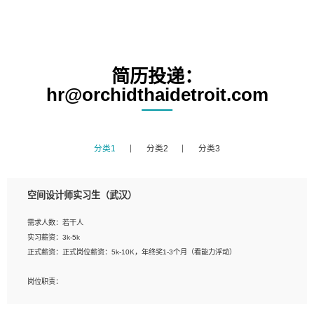
简历投递：
hr@orchidthaidetroit.com
分类1
分类2
分类3
空间设计师实习生（武汉）
需求人数：若干人
实习薪资：3k-5k
正式薪资：正式岗位薪资：5k-10K，年终奖1-3个月（看能力浮动）
岗位职责：
1、 沟通客户需求，分析其实施的可行性，辅助项目经理完成展示策划、设计；
2、 把握设计时间节点，控制设计进度，完成展示设计任务；