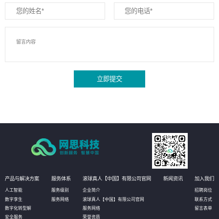
立即提交
产品与解决方案
服务体系
滚球真人【中国】有限公司官网
新闻资讯
加入我们
人工智能
服务级别
企业简介
招聘岗位
数字孪生
服务网络
滚球真人【中国】有限公司官网
联系方式
数字化转型解
服务网络
留言表单
安全服务
荣誉资质