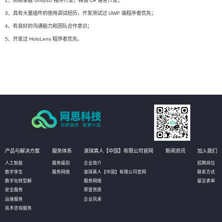
2、熟练掌握 Unity3D 程序开发，精通 C# 语言开发；
3、具有大量插件的使用调试经历，开发测试过 UWP 端程序者优先；
4、有良好的沟通能力和团队合作意识；
5、开发过 HoloLens 程序者优先。
产品与解决方案
服务体系
滚球真人【中国】有限公司官网
新闻资讯
加入我们
人工智能
服务级别
企业简介
招聘岗位
数字孪生
服务网络
滚球真人【中国】有限公司官网
联系方式
数字化转型解
服务网络
留言表单
安全服务
荣誉资质
运维服务
企业风采
技术咨询服务