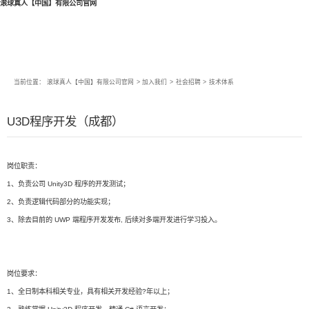
滚球真人【中国】有限公司官网
当前位置：
滚球真人【中国】有限公司官网
>
加入我们
>
社会招聘
>
技术体系
U3D程序开发（成都）
岗位职责：
1、负责公司 Unity3D 程序的开发测试；
2、负责逻辑代码部分的功能实现；
3、除去目前的 UWP 端程序开发发布, 后续对多端开发进行学习投入。
岗位要求：
1、全日制本科相关专业，具有相关开发经验?年以上；