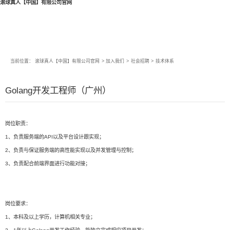
滚球真人【中国】有限公司官网
当前位置：
滚球真人【中国】有限公司官网
>
加入我们
>
社会招聘
>
技术体系
Golang开发工程师（广州）
岗位职责：
1、负责服务端的API以及平台设计跟实现；
2、负责与保证服务端的高性能实现以及并发管理与控制；
3、负责配合前端界面进行功能对接；
岗位要求：
1、本科及以上学历，计算机相关专业；