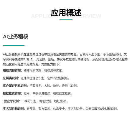
应用概述
APPLICATION OVERVIEW
AI业务稽核
AI业务稽核系统在业务办理过程中扮演着至关重要的角色，它利用人脸识别、手写签名识别、文
字识别等先进的AI算法， 对证照、签名、协议等数据进行精确分析，从而实现对业务办理流程的
规范化和对经营风险的规避。方案能力如下：
稽核流程管理：
稽核规则管理，稽核流程优化。
证照类识别：
证件关键信息识别，证件有效期判断。
客户留存信息识别：
手写签名、人脸、协议、委托书识别。
数据推送管理：
照片、单据信息推送，稽核结果推送。
营业厅识别：
二维码识别，地址识别，地址比对 。
实名制目标识别：
五部委、警方提示，信息安全、实名制公告，公安提醒等6类材料识别。