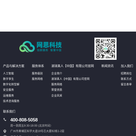
04
通过深度挖掘业务数据，AI技术可以发现新的业务模式和增长点，为客户创造
更多的商业价值。
产品与解决方案
服务体系
滚球真人【中国】有限公司官网
新闻资讯
加入我们
人工智能
服务级别
企业简介
招聘岗位
数字孪生
服务网络
滚球真人【中国】有限公司官网
联系方式
数字化转型解
服务网络
留言表单
安全服务
荣誉资质
运维服务
企业风采
技术咨询服务
联系我们
400-808-5058
周一到周五9:30-18:00 (北京时间）
广州市黄埔区科学大道18号芯大厦B2栋1-2层