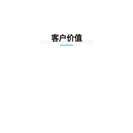
客户价值
CUSTOMER VALUE
01
显著提高业务处理速度，通过精准的数据分析和挖掘，发现潜在的风险点和异
常交易，确保业务的准确性和合规性。
02
客户能够降低运营成本，减少风险暴露，提升企业的竞
争力和稳健性。
03
客户依靠数据驱动的决策支持，制定更有效的业务策略和风险管理方案。