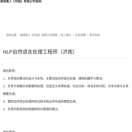
滚球真人【中国】有限公司官网
当前位置：
滚球真人【中国】有限公司官网
>
加入我们
>
社会招聘
>
技术体系
NLP自然语言处理工程师（济南）
岗位职责：
1、负责相关算法的设计与实现，主要包括自然语言处理、通用机器学习算法；
2、负责大规模文本数据库处理，包括生文本预处理，句法分析，命名实体识别，文本分类与文本
摘要生成；
3、跟踪自然语言处理的前沿技术和业界先进的模型应用；
4、负责问答系统的搭建和知识图谱的建立；