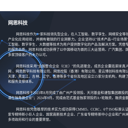
网思科技
网思科技作为一家科技领先型企业，在人工智能、数字孪生、网络安全等
产业化应用经验，并拥有敏锐的行业洞察力。企业坚持以“技术产品+行业场景
工智能、数字孪生、大数据等技术为用户提供数字化的产品及解决方案。凭借
的服务品质，网思科技成功获得了以中国移动为首的三大运营商、广汽集团、
多家顶级客户的大力认可。
网思科技采用“全国整合企业（CIE）”的先进理念，成员企业囊括滚球真
网 、网思数字科技有限公司、网思控股（香港）有限公司、星云博创科技有限
天津、黑龙江、吉林、辽宁、香港等多个省份及地区设立15家分支机构，构建
和服务支撑体系。
网思科技于2023年8月完成了由广州产投领投、天河基金和建智集团跟投
潜在独角兽企业”；2024年9月，完成由范式基金独家领投的A+轮融资，融资
网思科技凭借雄厚的技术实力成功获得CMMI5、CCRC、6个ISO标准
家专精特新小巨人企业、国家高新技术企业、广东省专精特新中小企业和广州
多项政府和行业的重要荣誉。