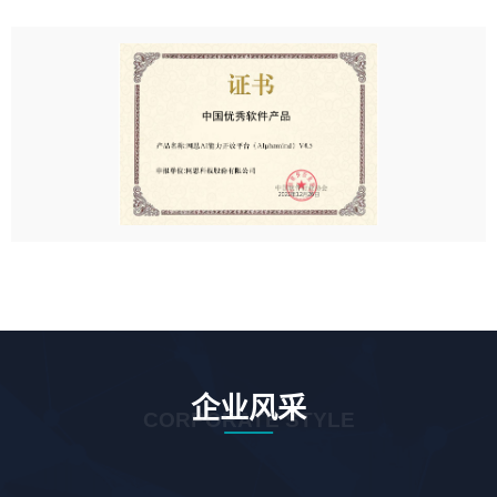
企业风采
CORPORATE STYLE