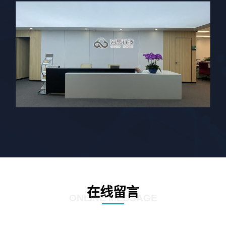
在线留言
ONLINE MESSAGE