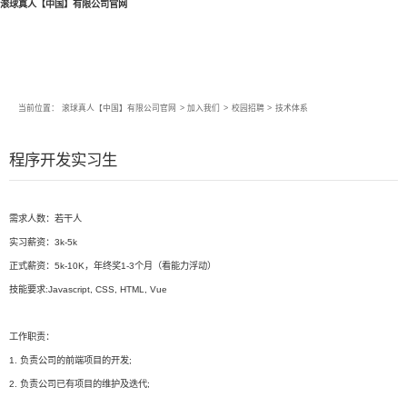
滚球真人【中国】有限公司官网
当前位置：
滚球真人【中国】有限公司官网
>
加入我们
>
校园招聘
>
技术体系
程序开发实习生
需求人数：若干人
实习薪资：3k-5k
正式薪资：5k-10K，年终奖1-3个月（看能力浮动）
技能要求:Javascript, CSS, HTML, Vue
工作职责：
1. 负责公司的前端项目的开发;
2. 负责公司已有项目的维护及迭代;