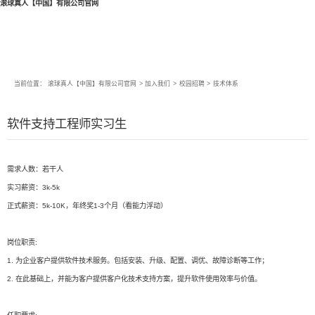
滚球真人【中国】有限公司官网
当前位置：
滚球真人【中国】有限公司官网
>
加入我们
>
校园招聘
>
技术体系
软件支持工程师实习生
需求人数：若干人
实习薪资：3k-5k
正式薪资：5k-10K，年终奖1-3个月（看能力浮动）
岗位职责:
1. 为企业客户提供软件技术服务。包括安装、升级、配置、调优、故障诊断等工作；
2. 在此基础上，并能为客户提供客户化技术支持方案，提升软件使用效率与价值。