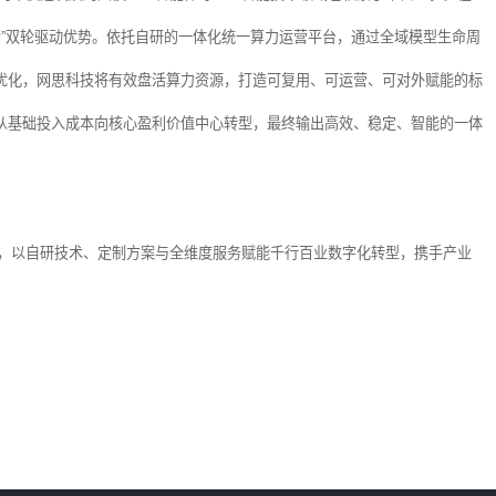
场景”双轮驱动优势。依托自研的一体化统一算力运营平台，通过全域模型生命周
优化，网思科技将有效盘活算力资源，打造可复用、可运营、可对外赋能的标
从基础投入成本向核心盈利价值中心转型，最终输出高效、稳定、智能的一体
，以自研技术、定制方案与全维度服务赋能千行百业数字化转型，携手产业