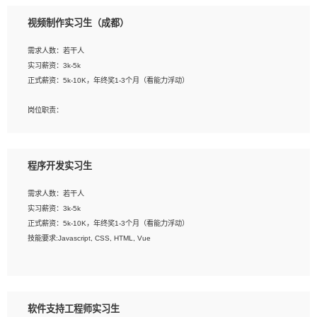
3、配合平面设计师完成项目最终的整体汇报方案；参与项目例会，项目完工总结报
视频制作实习生（成都）
告，设计项目文件管理和资料库维护；
4、 创新设计表现形式，优化流程、提高设计工作效率；
需求人数：若干人
5、 设计内容包括但不限于：展厅/博物馆/展馆的规划与空间设计，人机界面设计，
实习薪资：3k-5k
标志及吉祥物设计，效果图后期处理等。
正式薪资：5k-10K，年终奖1-3个月（看能力浮动）
岗位要求：
岗位职责：
1、艺术设计类相关专业；
1、各类企业宣传片视频的剪辑和片头片尾包装；
2、热爱展览展示设计工作，熟悉行业动向，设计专业知识和产品专业知识；
2、广告片的后期剪辑与整体特效合成；
3、具有良好的人际沟通、准确判断客户需求并执行的能力、较强的团队合作能力和
3、特效及动画制作并了解后期合成软件。
服务意识。
程序开发实习生
岗位要求：
需求人数：若干人
1、热爱影视，责任心强，有强烈的兴趣和后期制作的主观能动性；
实习薪资：3k-5k
2、熟练使用After Effect、Photo Shop、熟练掌握视频剪辑和特效包装软件；
正式薪资：5k-10K，年终奖1-3个月（看能力浮动）
3、能对影片后期进行整体调色控制，具备一定审美感；
技能要求:Javascript, CSS, HTML, Vue
4、在剪辑上会思考，有一定编导思维；
5、踏实， 勤奋，愿意在工作中不断学习，提高自我；
工作职责：
6、能与同事友好相处。
1. 负责公司的前端项目的开发;
2. 负责公司已有项目的维护及迭代;
软件支持工程师实习生