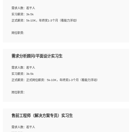
工作要求:
需求人数：若干人
1. 熟悉 Javascript, CSS, HTML, Vue, Git;
实习薪资：3k-5k
2. 熟悉前端常用框架, 能独立完成设计给予的 UI 效果;
正式薪资：5k-10K，年终奖1-3个月（看能力浮动）
3. 有良好的代码习惯, 低级错误出现频率低;
4. 具备优秀的沟通和协调能力，能承受比较大的工作压力;
岗位职责:
5. 自我驱动力强, 能自主学习新知识新技术, 并具有较强的自学能力;
1. 为企业客户提供软件技术服务。包括安装、升级、配置、调优、故障诊断等工
6. 了解前端设计及后端开发, 可快速和同事对接工作;
作；
7. 了解或熟悉 WebGL 及相关框架优先。
2. 在此基础上，并能为客户提供客户化技术支持方案，提升软件使用效率与价值。
需求分析顾问/平面设计实习生
任职要求:
需求人数：若干人
1. 计算机专业相关背景；
实习薪资：3k-5k
2. 自我学习和动手能力强，对操作系统、数据库有一定基础和兴趣；
正式薪资：正式岗位薪资：5k-10K，年终奖1-3个月（看能力浮动）
3.沟通能力强、有基础客户服务意识。
岗位职责：
1、 沟通客户需求，分析其实施的可行性，辅助项目经理完成展示策划、设计；
2、 把握设计时间节点，控制设计进度，完成展示设计任务；
3、配合平面设计师完成项目最终的整体汇报方案；参与项目例会，项目完工总结报
售前工程师（解决方案专员）实习生
告，设计项目文件管理和资料库维护；
4、 创新设计表现形式，优化流程、提高设计工作效率；
需求人数：若干人
5、 设计内容包括但不限于：展厅/博物馆/展馆的规划与空间设计，人机界面设计，