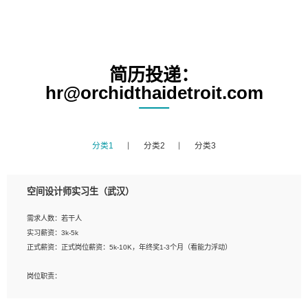
简历投递：
hr@orchidthaidetroit.com
分类1
分类2
分类3
空间设计师实习生（武汉）
需求人数：若干人
实习薪资：3k-5k
正式薪资：正式岗位薪资：5k-10K，年终奖1-3个月（看能力浮动）
岗位职责：
1、 沟通客户需求，分析其实施的可行性，辅助项目经理完成展示策划、设计；
2、 把握设计时间节点，控制设计进度，完成展示设计任务；