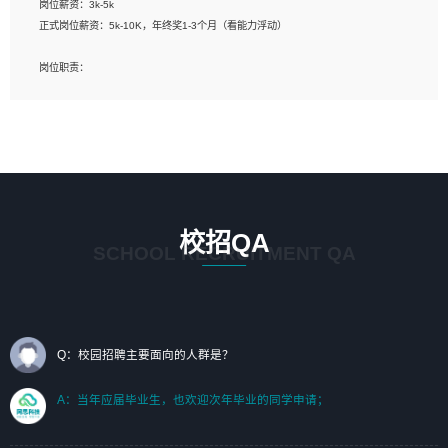
岗位薪资：3k-5k
标志及吉祥物设计，效果图后期处理等。
正式岗位薪资：5k-10K，年终奖1-3个月（看能力浮动）
岗位要求：
岗位职责：
1、艺术设计类相关专业；（其中需求分析顾问不限专业）
1、完成主要工作：项目解决方案策划与编写，项目投标方案编写、项目申报方案编
2、热爱展览展示设计工作，熟悉行业动向，设计专业知识和产品专业知识；
写；
3、具有良好的人际沟通、准确判断客户需求并执行的能力、较强的团队合作能力和
2、人才队伍建设：完善SPL人才沉淀，积聚力量，为公司各省项目打单提供全面支
服务意识。
撑。
任职要求：
1. 熟悉 Javascript, CSS, HTML, Vue, Git;
校招QA
2. 熟悉 前端常用框架, 能独立完成设计给予的 UI 效果;
SCHOOL RECRUITMENT QA
3. 有良好的代码习惯, 低级错误出现频率低;
4. 具备优秀的沟通和协调能力，能承受比较大的工作压力;
5. 自我驱动力强, 能自主学习新知识新技术, 并具有较强的自学能力;
6. 了解前端设计及后端开发, 可快速和同事对接工作;
7. 了解或熟悉 WebGL 及相关框架优先。
Q：校园招聘主要面向的人群是？
（岗位人员专职于行业应用解决方案、项目申报方案、投标方案的策划编写）
A：当年应届毕业生，也欢迎次年毕业的同学申请；