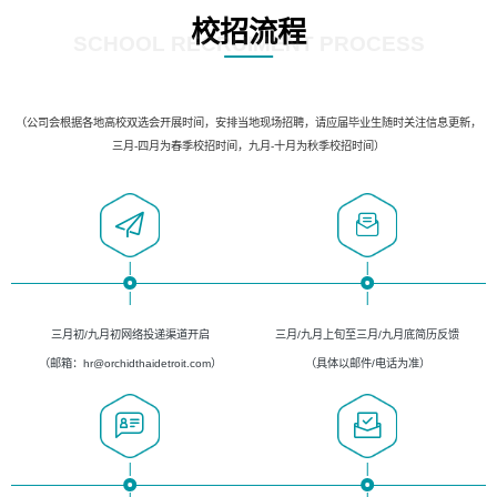
校招流程
SCHOOL RECRUIMENT PROCESS
（公司会根据各地高校双选会开展时间，安排当地现场招聘，请应届毕业生随时关注信息更新，
三月-四月为春季校招时间，九月-十月为秋季校招时间）
三月初/九月初网络投递渠道开启
三月/九月上旬至三月/九月底简历反馈
（邮箱：hr@orchidthaidetroit.com）
（具体以邮件/电话为准）